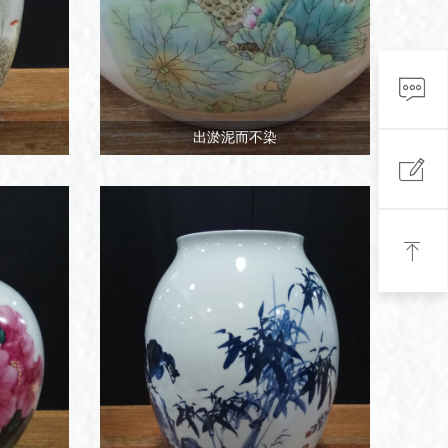
ꁳ
观众留言
出淤泥而不染
ꂐ
问卷调查
ꁸ