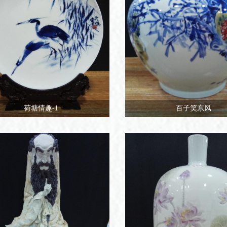
荷塘情趣-1
百子笑东风